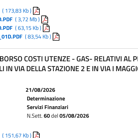
( 173,83 Kb )
D.PDF
( 3,72 Mb )
D.PDF
( 63,15 Kb )
_01D.PDF
( 83,54 Kb )
BORSO COSTI UTENZE - GAS- RELATIVI AL
I IN VIA DELLA STAZIONE 2 E IN VIA I MAG
21/08/2026
Determinazione
Servizi Finanziari
N.Sett.
60
del
05/08/2026
( 151,67 Kb )