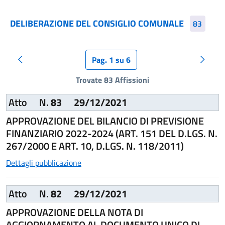
DELIBERAZIONE DEL CONSIGLIO COMUNALE
83
Pag. 1 su 6
Pagina precedente
Pagina
Trovate 83 Affissioni
Atto
N.
83
29/12/2021
APPROVAZIONE DEL BILANCIO DI PREVISIONE
FINANZIARIO 2022-2024 (ART. 151 DEL D.LGS. N.
267/2000 E ART. 10, D.LGS. N. 118/2011)
Dettagli pubblicazione
Atto
N.
82
29/12/2021
APPROVAZIONE DELLA NOTA DI
AGGIORNAMENTO AL DOCUMENTO UNICO DI