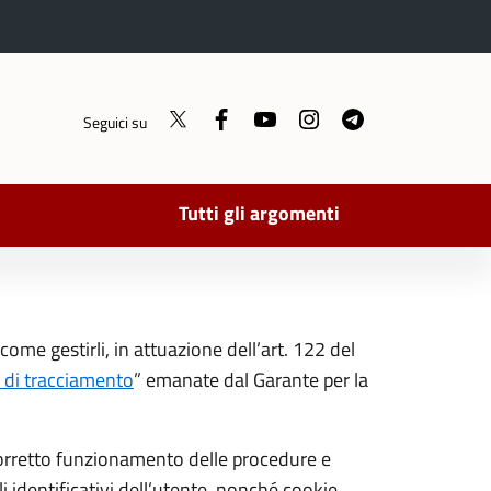
Twitter
Facebook
YouTube
Instagram
Telegram
Seguici su
Tutti gli argomenti
ome gestirli, in attuazione dell’art. 122 del
i di tracciamento
” emanate dal Garante per la
il corretto funzionamento delle procedure e
li identificativi dell’utente, nonché cookie