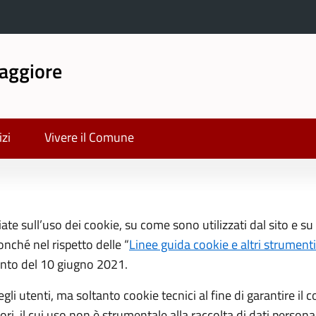
aggiore
izi
Vivere il Comune
e sull’uso dei cookie, su come sono utilizzati dal sito e su c
nché nel rispetto delle “
Linee guida cookie e altri strument
ento del 10 giugno 2021.
 degli utenti, ma soltanto cookie tecnici al fine di garantire 
ori, il cui uso non è strumentale alla raccolta di dati persona