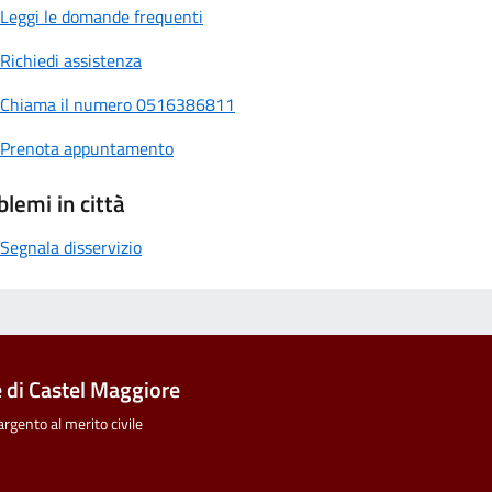
Leggi le domande frequenti
Richiedi assistenza
Chiama il numero 0516386811
Prenota appuntamento
blemi in città
Segnala disservizio
di Castel Maggiore
rgento al merito civile